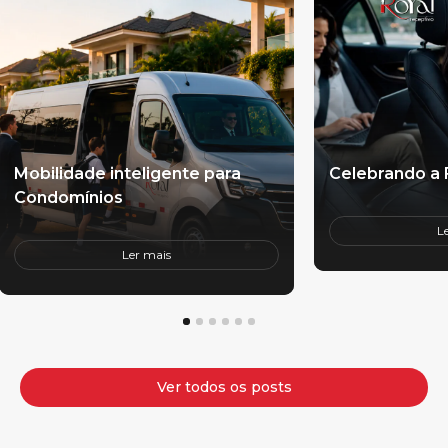
Mobilidade inteligente para
Celebrando a 
Condomínios
L
Ler mais
1
2
3
4
5
6
Ver todos os posts