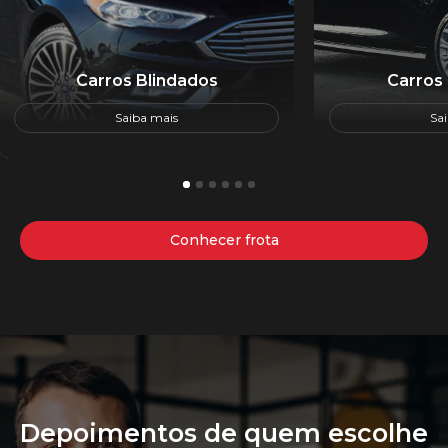
Carros Blindados
Carros
Saiba mais
Sa
1
2
3
4
5
6
Conhecer frota
Depoimentos de quem escolhe