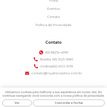
Frota
Eventos
Contato
Política de Privacidade
Contato
(61) 98274-4999
Brasília: (61) 3021-5580
Goiânia(62) 4103-3019
contato@royalreceptivo.com.br
Utilizamos cookies para melhorar a sua experiência em nosso site. Ao
Royal Receptivo
© 2024 – Todos os direitos reservados
continuar navegando você concorda com a nossa política de privacidade.
Ver
Concordar e fechar