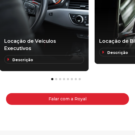
Locação de Veículos
Locação de B
Executivos
Descrição
Descrição
1
2
3
4
5
6
7
8
Falar com a Royal