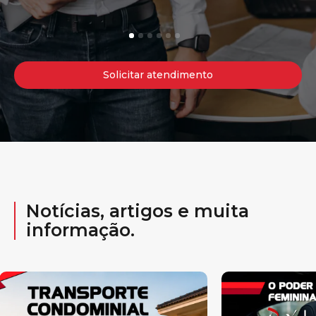
1
2
3
4
5
6
Solicitar atendimento
Notícias, artigos e muita
informação.