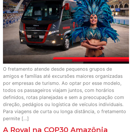
O fretamento atende desde pequenos grupos de
amigos e famílias até excursões maiores organizadas
por empresas de turismo. Ao optar por esse modelo,
todos os passageiros viajam juntos, com horários
definidos, rotas planejadas e sem a preocupação com
direção, pedágios ou logística de veículos individuais.
Para viagens de curta ou longa distância, o fretamento
permite […]
A Royal na COP30 Amazônia